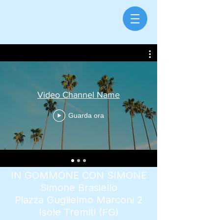
Video Channel Name
Guarda ora
IN GOMMONE CON SIMONE
Simone Brasiello
Piazza Guglielmo Marconi 2
Isole Tremiti (FG)