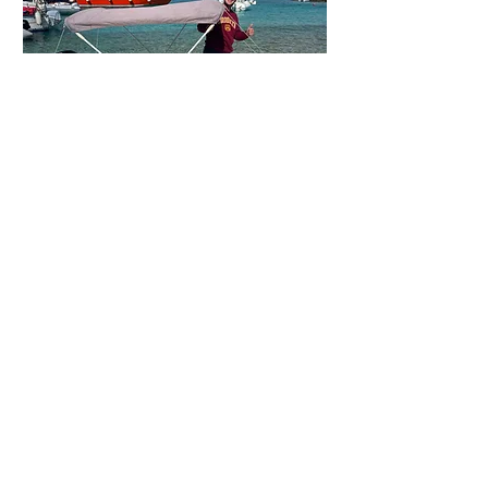
LOMAC 4.30
Omologato per
max 8
persone
Scaletta pieghevole
Due remi
Tettuccio parasole
Stereo con cavo aux
Piccolo prendisole con cuscino
Ancora
Salvagenti
30 cavalli