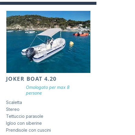
JOKER BOAT 4.20
Omologato per
max 8
persone
Scaletta
Stereo
Tettuccio parasole
Igloo con siberine
Prendisole con cuscini